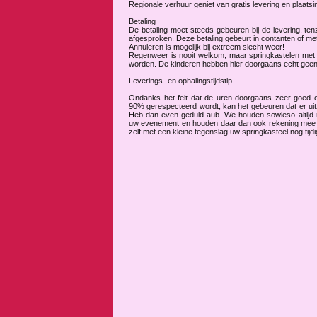
Regionale verhuur geniet van gratis levering en plaatsing 
Betaling
De betaling moet steeds gebeuren bij de levering, tenzi
afgesproken. Deze betaling gebeurt in contanten of me
Annuleren is mogelijk bij extreem slecht weer!
Regenweer is nooit welkom, maar springkastelen met
worden. De kinderen hebben hier doorgaans echt geen 
Leverings- en ophalingstijdstip.
Ondanks het feit dat de uren doorgaans zeer goed 
90% gerespecteerd wordt, kan het gebeuren dat er uitz
Heb dan even geduld aub. We houden sowieso altijd r
uw evenement en houden daar dan ook rekening mee bi
zelf met een kleine tegenslag uw springkasteel nog tij