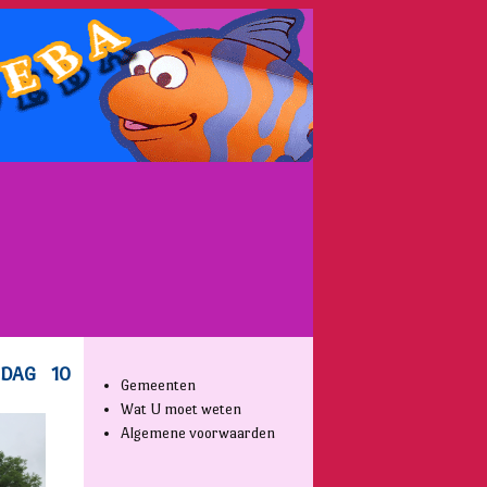
Gemeenten
Wat U moet weten
Algemene voorwaarden